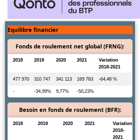
Equilibre financier
Fonds de roulement net global (FRNG):
2018
2019
2020
2021
Variation
2018-2021
477 970
310 747
341 113
169 783
-64,48 %
-
-34,99%
9,77%
-50,23%
Besoin en fonds de roulement (BFR):
2018
2019
2020
2021
Variation
2018-
2021