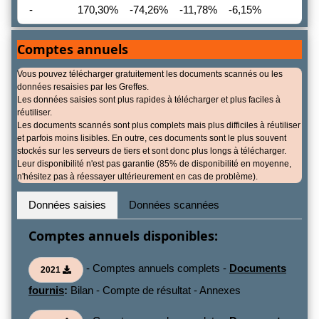
-
170,30%
-74,26%
-11,78%
-6,15%
Comptes annuels
Vous pouvez télécharger gratuitement les documents scannés ou les
données resaisies par les Greffes.
Les données saisies sont plus rapides à télécharger et plus faciles à
réutiliser.
Les documents scannés sont plus complets mais plus difficiles à réutiliser
et parfois moins lisibles. En outre, ces documents sont le plus souvent
stockés sur les serveurs de tiers et sont donc plus longs à télécharger.
Leur disponibilité n'est pas garantie (85% de disponibilité en moyenne,
n'hésitez pas à réessayer ultérieurement en cas de problème).
Données saisies
Données scannées
Comptes annuels disponibles:
- Comptes annuels complets -
Documents
2021
fournis
:
Bilan - Compte de résultat - Annexes