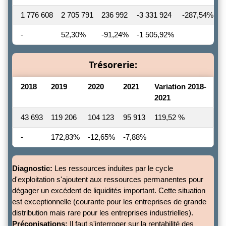
1 776 608
2 705 791
236 992
-3 331 924
-287,54%
-
52,30%
-91,24%
-1 505,92%
Trésorerie:
2018
2019
2020
2021
Variation 2018-
2021
43 693
119 206
104 123
95 913
119,52 %
-
172,83%
-12,65%
-7,88%
Diagnostic:
Les ressources induites par le cycle
d'exploitation s'ajoutent aux ressources permanentes pour
dégager un excédent de liquidités important. Cette situation
est exceptionnelle (courante pour les entreprises de grande
distribution mais rare pour les entreprises industrielles).
Préconisations:
Il faut s'interroger sur la rentabilité des