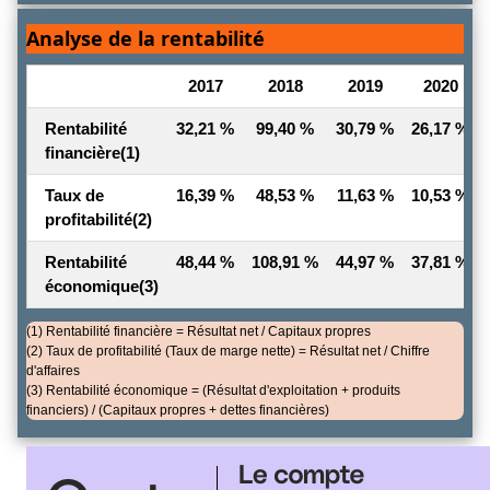
Analyse de la rentabilité
2017
2018
2019
2020
Rentabilité
32,21 %
99,40 %
30,79 %
26,17 %
financière
(1)
Taux de
16,39 %
48,53 %
11,63 %
10,53 %
profitabilité
(2)
Rentabilité
48,44 %
108,91 %
44,97 %
37,81 %
économique
(3)
(1) Rentabilité financière = Résultat net / Capitaux propres
(2) Taux de profitabilité (Taux de marge nette) = Résultat net / Chiffre
d'affaires
(3) Rentabilité économique = (Résultat d'exploitation + produits
financiers) / (Capitaux propres + dettes financières)