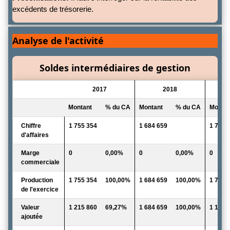
excédents de trésorerie.
Analyse de l'activité
Soldes intermédiaires de gestion
2017
2018
Montant
% du CA
Montant
% du CA
Montan
Chiffre
1 755 354
1 684 659
1 732 
d'affaires
Marge
0
0,00%
0
0,00%
0
commerciale
Production
1 755 354
100,00%
1 684 659
100,00%
1 732 
de l'exercice
Valeur
1 215 860
69,27%
1 684 659
100,00%
1 152 
ajoutée