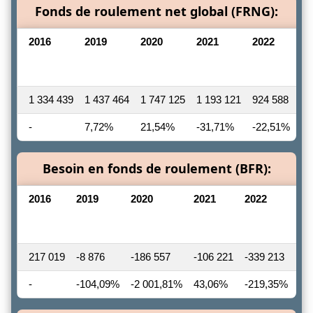
Fonds de roulement net global (FRNG):
2016
2019
2020
2021
2022
Va
20
20
1 334 439
1 437 464
1 747 125
1 193 121
924 588
-3
-
7,72%
21,54%
-31,71%
-22,51%
Besoin en fonds de roulement (BFR):
2016
2019
2020
2021
2022
Va
20
20
217 019
-8 876
-186 557
-106 221
-339 213
-2
-
-104,09%
-2 001,81%
43,06%
-219,35%