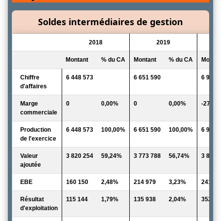
Soldes intermédiaires de gestion
2018
2019
Montant
% du CA
Montant
% du CA
Montan
Chiffre
6 448 573
6 651 590
6 905 
d'affaires
Marge
0
0,00%
0
0,00%
-27 34
commerciale
Production
6 448 573
100,00%
6 651 590
100,00%
6 905 
de l'exercice
Valeur
3 820 254
59,24%
3 773 788
56,74%
3 861 
ajoutée
EBE
160 150
2,48%
214 979
3,23%
241 37
Résultat
115 144
1,79%
135 938
2,04%
352 13
d'exploitation