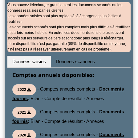
Vous pouvez télécharger gratuitement les documents scannés ou les
données resaisies par les Greffes.
Les données saisies sont plus rapides à télécharger et plus faciles à
réutiliser.
Les documents scannés sont plus complets mais plus difficiles à réutiliser
et parfois moins lisibles. En outre, ces documents sont le plus souvent
stockés sur les serveurs de tiers et sont donc plus longs à télécharger.
Leur disponibilité n'est pas garantie (85% de disponibilité en moyenne,
n'hésitez pas à réessayer ultérieurement en cas de problème).
Données saisies
Données scannées
Comptes annuels disponibles:
- Comptes annuels complets -
Documents
2022
fournis
:
Bilan - Compte de résultat - Annexes
- Comptes annuels complets -
Documents
2021
fournis
:
Bilan - Compte de résultat - Annexes
- Comptes annuels complets -
Documents
2020