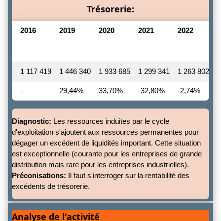
Trésorerie:
2016
2019
2020
2021
2022
V
2
2
1 117 419
1 446 340
1 933 685
1 299 341
1 263 802
1
-
29,44%
33,70%
-32,80%
-2,74%
Diagnostic:
Les ressources induites par le cycle
d'exploitation s'ajoutent aux ressources permanentes pour
dégager un excédent de liquidités important. Cette situation
est exceptionnelle (courante pour les entreprises de grande
distribution mais rare pour les entreprises industrielles).
Préconisations:
Il faut s'interroger sur la rentabilité des
excédents de trésorerie.
Analyse de l'activité