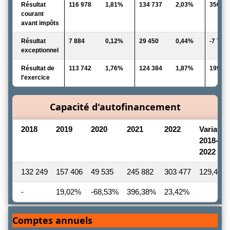
Résultat
116 978
1,81%
134 737
2,03%
350 33
courant
avant impôts
Résultat
7 884
0,12%
29 450
0,44%
-7 703
exceptionnel
Résultat de
113 742
1,76%
124 384
1,87%
199 99
l'exercice
Capacité d'autofinancement
2018
2019
2020
2021
2022
Variatio
2018-
2022
132 249
157 406
49 535
245 882
303 477
129,47 
-
19,02%
-68,53%
396,38%
23,42%
Comptes annuels