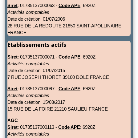
Siret
: 01735137000063 -
Code APE
: 6920Z
Activités comptables
Date de création: 01/07/2006
28 RUE DE LA REDOUTE 21850 SAINT-APOLLINAIRE
FRANCE
Etablissements actifs
Siret
: 01735137000071 -
Code APE
: 6920Z
Activités comptables
Date de création: 01/07/2015
7 RUE JOSEPH THORET 39100 DOLE FRANCE
Siret
: 01735137000097 -
Code APE
: 6920Z
Activités comptables
Date de création: 15/03/2017
15 RUE DE LA FOIRE 21210 SAULIEU FRANCE
AGC
Siret
: 01735137000113 -
Code APE
: 6920Z
Activités comptables