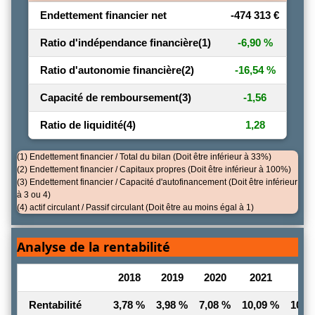
Endettement financier net
-474 313 €
Ratio d'indépendance financière
(1)
-6,90 %
Ratio d'autonomie financière
(2)
-16,54 %
Capacité de remboursement
(3)
-1,56
Ratio de liquidité
(4)
1,28
(1) Endettement financier / Total du bilan (Doit être inférieur à 33%)
(2) Endettement financier / Capitaux propres (Doit être inférieur à 100%)
(3) Endettement financier / Capacité d'autofinancement (Doit être inférieur
à 3 ou 4)
(4) actif circulant / Passif circulant (Doit être au moins égal à 1)
Analyse de la rentabilité
2018
2019
2020
2021
202
Rentabilité
3,78 %
3,98 %
7,08 %
10,09 %
10,7