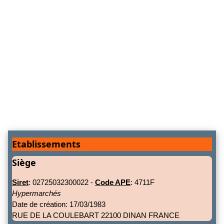
Etablissements
Siège
Siret
: 02725032300022 -
Code APE
: 4711F
Hypermarchés
Date de création: 17/03/1983
RUE DE LA COULEBART 22100 DINAN FRANCE