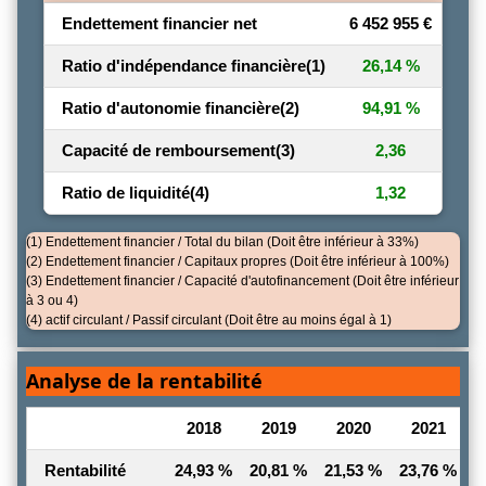
Endettement financier net
6 452 955 €
Ratio d'indépendance financière
(1)
26,14 %
Ratio d'autonomie financière
(2)
94,91 %
Capacité de remboursement
(3)
2,36
Ratio de liquidité
(4)
1,32
(1) Endettement financier / Total du bilan (Doit être inférieur à 33%)
(2) Endettement financier / Capitaux propres (Doit être inférieur à 100%)
(3) Endettement financier / Capacité d'autofinancement (Doit être inférieur
à 3 ou 4)
(4) actif circulant / Passif circulant (Doit être au moins égal à 1)
Analyse de la rentabilité
2018
2019
2020
2021
Rentabilité
24,93 %
20,81 %
21,53 %
23,76 %
2