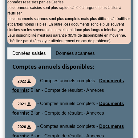
données resaisies par les Greffes.
Les données saisies sont plus rapides à télécharger et plus faciles à
réutiliser.
Les documents scannés sont plus complets mais plus difficiles à réutiliser
et parfois moins lisibles. En outre, ces documents sont le plus souvent
stockés sur les serveurs de tiers et sont donc plus longs à télécharger.
Leur disponibilité n'est pas garantie (85% de disponibilité en moyenne,
n'hésitez pas à réessayer ultérieurement en cas de problème).
Données saisies
Données scannées
Comptes annuels disponibles:
- Comptes annuels complets -
Documents
2022
fournis
:
Bilan - Compte de résultat - Annexes
- Comptes annuels complets -
Documents
2021
fournis
:
Bilan - Compte de résultat - Annexes
- Comptes annuels complets -
Documents
2020
fournis
:
Bilan - Compte de résultat - Annexes