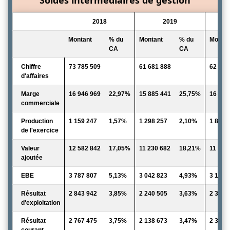
2018
2019
Montant
% du
Montant
% du
Montan
CA
CA
Chiffre
73 785 509
61 681 888
62 821
d'affaires
Marge
16 946 969
22,97%
15 885 441
25,75%
16 728
commerciale
Production
1 159 247
1,57%
1 298 257
2,10%
1 859 
de l'exercice
Valeur
12 582 842
17,05%
11 230 682
18,21%
11 752
ajoutée
EBE
3 787 807
5,13%
3 042 823
4,93%
3 135 
Résultat
2 843 942
3,85%
2 240 505
3,63%
2 361 
d'exploitation
Résultat
2 767 475
3,75%
2 138 673
3,47%
2 329 
courant