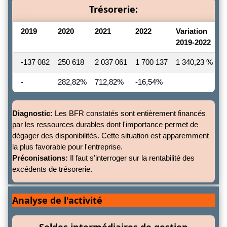
Trésorerie:
2019
2020
2021
2022
Variation
2019-2022
-137 082
250 618
2 037 061
1 700 137
1 340,23 %
-
282,82%
712,82%
-16,54%
Diagnostic:
Les BFR constatés sont entièrement financés
par les ressources durables dont l'importance permet de
dégager des disponibilités. Cette situation est apparemment
la plus favorable pour l'entreprise.
Préconisations:
Il faut s'interroger sur la rentabilité des
excédents de trésorerie.
Analyse de l'activité
Soldes intermédiaires de gestion