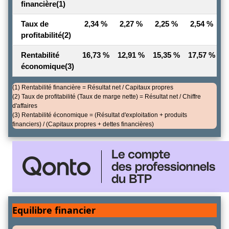
financière
(1)
Taux de
2,34 %
2,27 %
2,25 %
2,54 %
profitabilité
(2)
Rentabilité
16,73 %
12,91 %
15,35 %
17,57 %
1
économique
(3)
(1) Rentabilité financière = Résultat net / Capitaux propres
(2) Taux de profitabilité (Taux de marge nette) = Résultat net / Chiffre
d'affaires
(3) Rentabilité économique = (Résultat d'exploitation + produits
financiers) / (Capitaux propres + dettes financières)
Equilibre financier