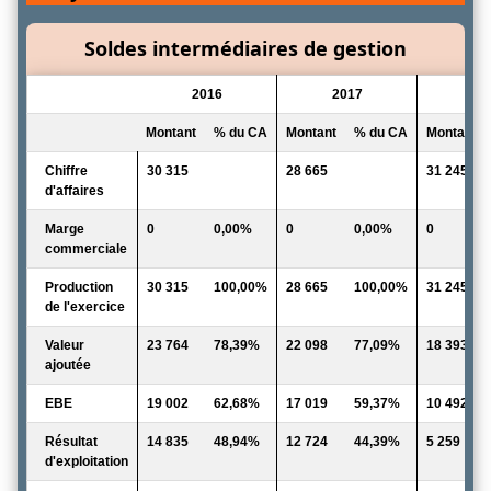
Soldes intermédiaires de gestion
2016
2017
20
Montant
% du CA
Montant
% du CA
Montant
Chiffre
30 315
28 665
31 245
d'affaires
Marge
0
0,00%
0
0,00%
0
commerciale
Production
30 315
100,00%
28 665
100,00%
31 245
de l'exercice
Valeur
23 764
78,39%
22 098
77,09%
18 393
ajoutée
EBE
19 002
62,68%
17 019
59,37%
10 492
Résultat
14 835
48,94%
12 724
44,39%
5 259
d'exploitation