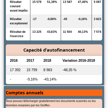
Résultat
15 579
51,39%
13 587
47,40%
5 087
courant
avant impôts
Résultat
-17
-0,06%
-45
-0,16%
3 823
exceptionnel
Résultat de
13 225
43,63%
11 504
40,13%
7 574
l'exercice
Capacité d'autofinancement
2016
2017
2018
Variation 2016-2018
17 392
15 799
8 983
-48,35 %
-
-9,16%
-43,14%
Comptes annuels
Vous pouvez télécharger gratuitement les documents scannés ou les
données resaisies par les Greffes.