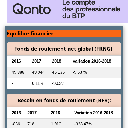
Equilibre financier
Fonds de roulement net global (FRNG):
2016
2017
2018
Variation 2016-2018
49 888
49 944
45 135
-9,53 %
-
0,11%
-9,63%
Besoin en fonds de roulement (BFR):
2016
2017
2018
Variation 2016-2018
-836
718
1 910
-328,47%