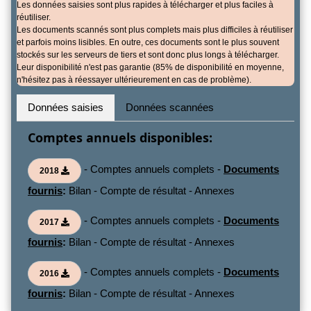
Les données saisies sont plus rapides à télécharger et plus faciles à
réutiliser.
Les documents scannés sont plus complets mais plus difficiles à réutiliser
et parfois moins lisibles. En outre, ces documents sont le plus souvent
stockés sur les serveurs de tiers et sont donc plus longs à télécharger.
Leur disponibilité n'est pas garantie (85% de disponibilité en moyenne,
n'hésitez pas à réessayer ultérieurement en cas de problème).
Données saisies
Données scannées
Comptes annuels disponibles:
- Comptes annuels complets -
Documents
2018
fournis
:
Bilan - Compte de résultat - Annexes
- Comptes annuels complets -
Documents
2017
fournis
:
Bilan - Compte de résultat - Annexes
- Comptes annuels complets -
Documents
2016
fournis
:
Bilan - Compte de résultat - Annexes