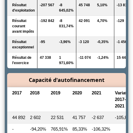
Résultat
-207 567
-8
45 748
5,10%
-13 811
d'exploitation
645,02%
Résultat
-192 842
-8
42 091
4,70%
-129
courant
031,74%
avant impôts
Résultat
-95
-3,96%
-3 120
-0,35%
-1 456
exceptionnel
Résultat de
47 338
1
-11 074
-1,24%
15 447
l'exercice
971,60%
Capacité d'autofinancement
2017
2018
2019
2020
2021
Variatio
2017-
2021
44 892
2 602
22 531
41 757
-2 637
-105,87 
-
-94,20%
765,91%
85,33%
-106,32%