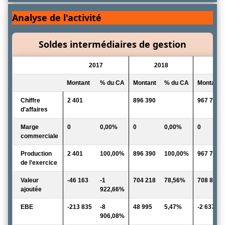
Analyse de l'activité
Soldes intermédiaires de gestion
2017
2018
2
Montant
% du CA
Montant
% du CA
Montant
Chiffre
2 401
896 390
967 733
d'affaires
Marge
0
0,00%
0
0,00%
0
commerciale
Production
2 401
100,00%
896 390
100,00%
967 733
de l'exercice
Valeur
-46 163
-1
704 218
78,56%
708 880
ajoutée
922,66%
EBE
-213 835
-8
48 995
5,47%
-2 637
906,08%