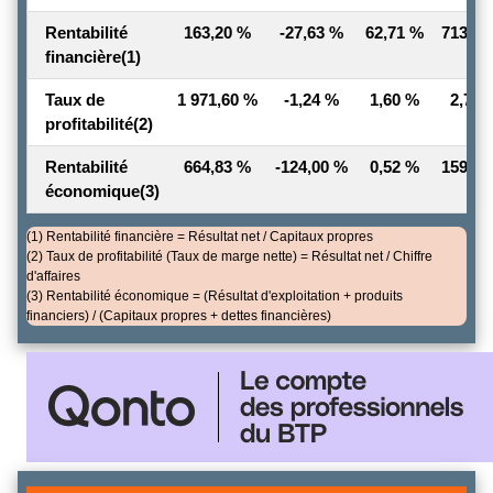
Rentabilité
163,20 %
-27,63 %
62,71 %
713,42
financière
(1)
Taux de
1 971,60 %
-1,24 %
1,60 %
2,71 
profitabilité
(2)
Rentabilité
664,83 %
-124,00 %
0,52 %
159,40
économique
(3)
(1) Rentabilité financière = Résultat net / Capitaux propres
(2) Taux de profitabilité (Taux de marge nette) = Résultat net / Chiffre
d'affaires
(3) Rentabilité économique = (Résultat d'exploitation + produits
financiers) / (Capitaux propres + dettes financières)