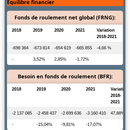
Equilibre financier
Fonds de roulement net global (FRNG):
2018
2019
2020
2021
Variation
2018-2021
-698 364
-673 814
-654 619
-665 855
-4,66 %
-
3,52%
2,85%
-1,72%
Besoin en fonds de roulement (BFR):
2018
2019
2020
2021
Variation
2018-
2021
-2 137 085
-2 458 437
-2 699 636
-3 160 410
47,88%
-
-15,04%
-9,81%
-17,07%