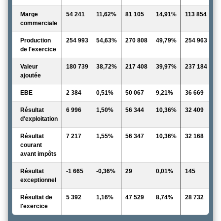
Marge
54 241
11,62%
81 105
14,91%
113 854
1
commerciale
Production
254 993
54,63%
270 808
49,79%
254 963
4
de l'exercice
Valeur
180 739
38,72%
217 408
39,97%
237 184
3
ajoutée
EBE
2 384
0,51%
50 067
9,21%
36 669
6
Résultat
6 996
1,50%
56 344
10,36%
32 409
5
d'exploitation
Résultat
7 217
1,55%
56 347
10,36%
32 168
5
courant
avant impôts
Résultat
-1 665
-0,36%
29
0,01%
145
0
exceptionnel
Résultat de
5 392
1,16%
47 529
8,74%
28 732
4
l'exercice