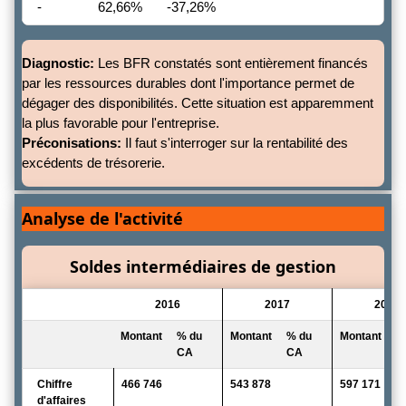
-
62,66%
-37,26%
Diagnostic:
Les BFR constatés sont entièrement financés
par les ressources durables dont l'importance permet de
dégager des disponibilités. Cette situation est apparemment
la plus favorable pour l'entreprise.
Préconisations:
Il faut s'interroger sur la rentabilité des
excédents de trésorerie.
Analyse de l'activité
Soldes intermédiaires de gestion
2016
2017
2018
Montant
% du
Montant
% du
Montant
%
CA
CA
C
Chiffre
466 746
543 878
597 171
d'affaires