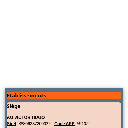
Etablissements
Siège
AU VICTOR HUGO
Siret
: 38806337200022 -
Code APE
: 5510Z