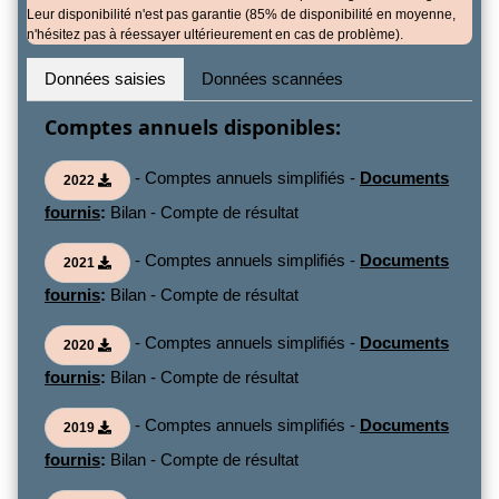
Leur disponibilité n'est pas garantie (85% de disponibilité en moyenne,
n'hésitez pas à réessayer ultérieurement en cas de problème).
Données saisies
Données scannées
Comptes annuels disponibles:
- Comptes annuels simplifiés -
Documents
2022
fournis
:
Bilan - Compte de résultat
- Comptes annuels simplifiés -
Documents
2021
fournis
:
Bilan - Compte de résultat
- Comptes annuels simplifiés -
Documents
2020
fournis
:
Bilan - Compte de résultat
- Comptes annuels simplifiés -
Documents
2019
fournis
:
Bilan - Compte de résultat