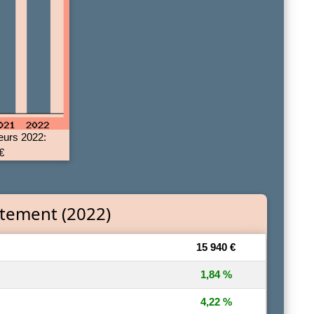
eurs 2022:
€
tement (2022)
15 940 €
1,84 %
4,22 %