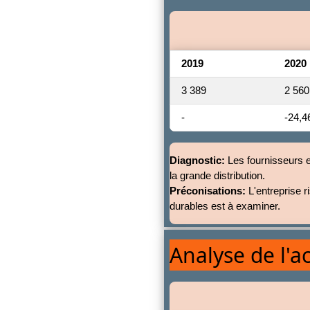
2019
2020
3 389
2 560
-
-24,
Diagnostic:
Les fournisseurs et
la grande distribution.
Préconisations:
L'entreprise r
durables est à examiner.
Analyse de l'ac