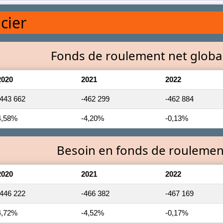
cier
Fonds de roulement net global
2020
2021
2022
-443 662
-462 299
-462 884
4,58%
-4,20%
-0,13%
Besoin en fonds de roulement
2020
2021
2022
-446 222
-466 382
-467 169
4,72%
-4,52%
-0,17%