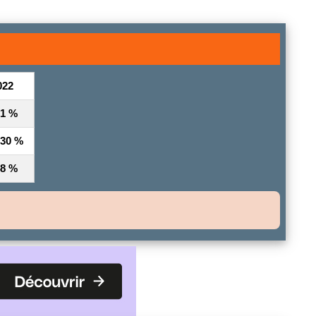
022
71 %
,30 %
48 %