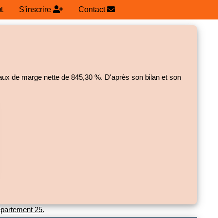
S'inscrire
Contact
 taux de marge nette de
845,30 %.
D'après son bilan et son
épartement 25.