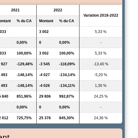
2021
2022
Variation 2018-2022
ontant
% du CA
Montant
% du CA
 033
3 002
5,33 %
0,00%
0
0,00%
-
 033
100,00%
3 002
100,00%
5,33 %
3 927
-129,48%
-3 545
-118,09%
-13,40 %
4 493
-148,14%
-4 027
-134,14%
-5,20 %
4 493
-148,14%
-4 026
-134,11%
1,30 %
5 840
851,96%
29 806
992,87%
24,25 %
0,00%
0
0,00%
-
2 012
725,75%
25 376
845,30%
24,36 %
ent