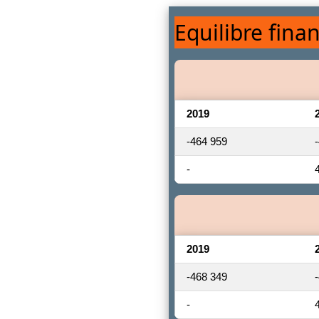
Equilibre finan
2019
-464 959
-
2019
-468 349
-