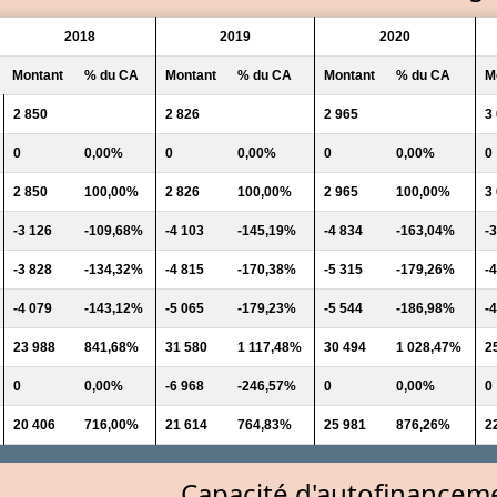
2018
2019
2020
Montant
% du CA
Montant
% du CA
Montant
% du CA
M
2 850
2 826
2 965
3
0
0,00%
0
0,00%
0
0,00%
0
2 850
100,00%
2 826
100,00%
2 965
100,00%
3
-3 126
-109,68%
-4 103
-145,19%
-4 834
-163,04%
-
-3 828
-134,32%
-4 815
-170,38%
-5 315
-179,26%
-
-4 079
-143,12%
-5 065
-179,23%
-5 544
-186,98%
-
23 988
841,68%
31 580
1 117,48%
30 494
1 028,47%
2
0
0,00%
-6 968
-246,57%
0
0,00%
0
20 406
716,00%
21 614
764,83%
25 981
876,26%
2
Capacité d'autofinancem