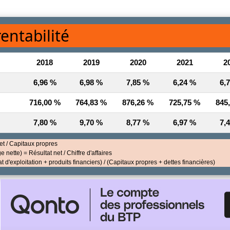
rentabilité
2018
2019
2020
2021
2
6,96 %
6,98 %
7,85 %
6,24 %
6,
716,00 %
764,83 %
876,26 %
725,75 %
845
7,80 %
9,70 %
8,77 %
6,97 %
7,
net / Capitaux propres
e nette) = Résultat net / Chiffre d'affaires
 d'exploitation + produits financiers) / (Capitaux propres + dettes financières)