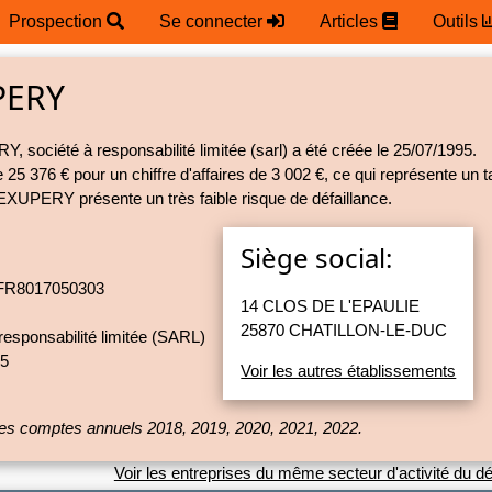
Prospection
Se connecter
Articles
Outils
PERY
 société à responsabilité limitée (sarl) a été créée le 25/07/1995.
e 25 376 € pour un chiffre d'affaires de 3 002 €, ce qui représente un
XUPERY présente un très faible risque de défaillance.
Siège social:
R8017050303
14 CLOS DE L'EPAULIE
25870 CHATILLON-LE-DUC
responsabilité limitée (SARL)
95
Voir les autres établissements
r des comptes annuels 2018, 2019, 2020, 2021, 2022.
Voir les entreprises du même secteur d'activité du d