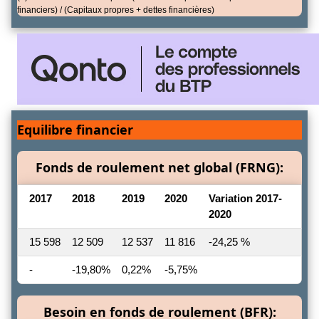
financiers) / (Capitaux propres + dettes financières)
Equilibre financier
Fonds de roulement net global (FRNG):
2017
2018
2019
2020
Variation 2017-
2020
15 598
12 509
12 537
11 816
-24,25 %
-
-19,80%
0,22%
-5,75%
Besoin en fonds de roulement (BFR):