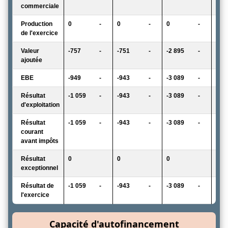
commerciale
Production
0
-
0
-
0
-
0
de l'exercice
Valeur
-757
-
-751
-
-2 895
-
-24
ajoutée
EBE
-949
-
-943
-
-3 089
-
-43
Résultat
-1 059
-
-943
-
-3 089
-
-43
d'exploitation
Résultat
-1 059
-
-943
-
-3 089
-
-43
courant
avant impôts
Résultat
0
0
0
0
exceptionnel
Résultat de
-1 059
-
-943
-
-3 089
-
-43
l'exercice
Capacité d'autofinancement