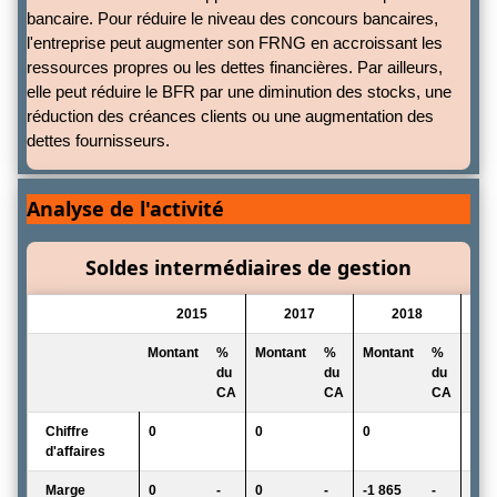
bancaire. Pour réduire le niveau des concours bancaires,
l'entreprise peut augmenter son FRNG en accroissant les
ressources propres ou les dettes financières. Par ailleurs,
elle peut réduire le BFR par une diminution des stocks, une
réduction des créances clients ou une augmentation des
dettes fournisseurs.
Analyse de l'activité
Soldes intermédiaires de gestion
2015
2017
2018
Montant
%
Montant
%
Montant
%
Mon
du
du
du
CA
CA
CA
Chiffre
0
0
0
0
d'affaires
Marge
0
-
0
-
-1 865
-
0