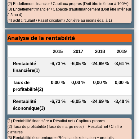
(2) Endettement financier / Capitaux propres (Doit être inférieur à 100%)
(3) Endettement financier / Capacité d'autofinancement (Doit être inférieur
à 3 ou 4)
(4) actif circulant / Passif circulant (Doit être au moins égal à 1)
Analyse de la rentabilité
2015
2017
2018
2019
Rentabilité
-6,73 %
-6,05 %
-24,69 %
-3,61 %
-7
financière
(1)
Taux de
0,00 %
0,00 %
0,00 %
0,00 %
0
profitabilité
(2)
Rentabilité
-6,73 %
-6,05 %
-24,69 %
-3,48 %
-6
économique
(3)
(1) Rentabilité financière = Résultat net / Capitaux propres
(2) Taux de profitabilité (Taux de marge nette) = Résultat net / Chiffre
d'affaires
(3) Rentabilité économique = (Résultat d'exploitation + produits