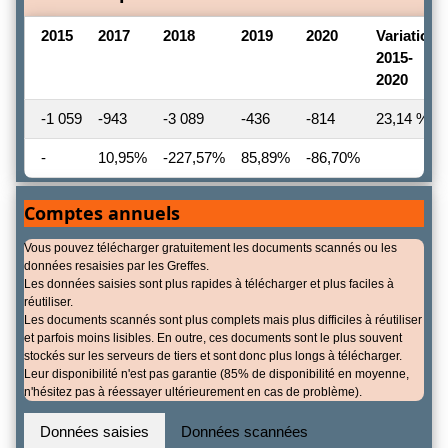
2015
2017
2018
2019
2020
Variation
2015-
2020
-1 059
-943
-3 089
-436
-814
23,14 %
-
10,95%
-227,57%
85,89%
-86,70%
Comptes annuels
Vous pouvez télécharger gratuitement les documents scannés ou les
données resaisies par les Greffes.
Les données saisies sont plus rapides à télécharger et plus faciles à
réutiliser.
Les documents scannés sont plus complets mais plus difficiles à réutiliser
et parfois moins lisibles. En outre, ces documents sont le plus souvent
stockés sur les serveurs de tiers et sont donc plus longs à télécharger.
Leur disponibilité n'est pas garantie (85% de disponibilité en moyenne,
n'hésitez pas à réessayer ultérieurement en cas de problème).
Données saisies
Données scannées